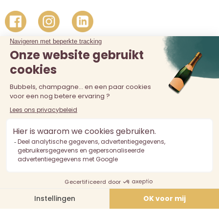
De verkoop van alcohol aan personen jonger dan 18 jaar is
verboden. Alcoholmisbruik is schadelijk voor de gezondheid.
Drink met mate.