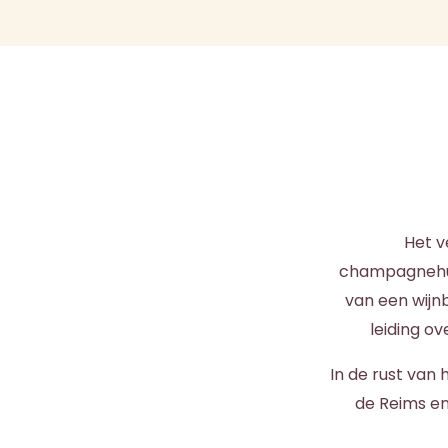
Het v
champagnehuis
van een wijn
leiding o
In de rust van
de Reims en