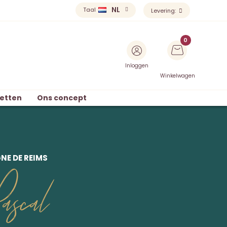
NL
Taal
Levering:
Inloggen
Winkelwagen
etten
Ons concept
E DE REIMS
scal