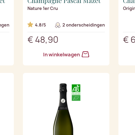
et
Champagne Pascal Mazet
Cha
Nature 1er Cru
Origi
ngen
4.8/5
2 onderscheidingen
€ 48,90
€ 
In winkelwagen