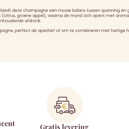
/L) biedt deze champagne een mooie balans tussen spanning en g
n (citrus, groene appel), waarna de mond zich opent met aroma
anhoudende afdronk.
mpagne, perfect als aperitief of om te combineren met hartige h
ucent
Gratis levering