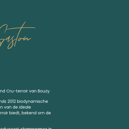
aston
and Cru-terroir van Bouzy.
inds 2012
biodynamische
en van de ideale
erroir biedt, bekend om de
produceert champagnes in