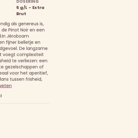
DOSERING
5 g/L - Extra
Brut
endig als genereus is,
 de Pinot Noir en een
.
In Jéroboam
n fijner belletje en
dgevoel. De langzame
at voegt complexiteit
isheid te verliezen: een
ote gezelschappen of
eaal voor het aperitief,
alans tussen frisheid,
weten
d