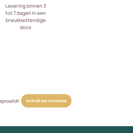
Levering binnen 3
tot 7 dagen in een
breukbestendige
doos
Schrijf uw recensie
eproefd?