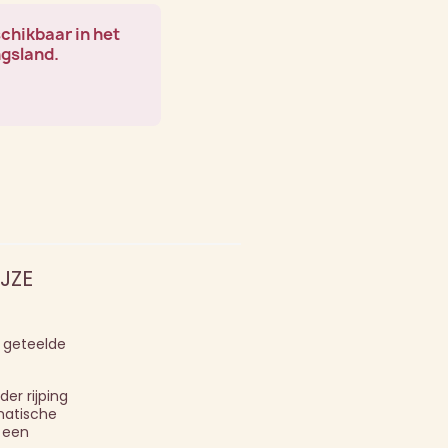
schikbaar in het
ngsland.
JZE
 geteelde
er rijping
omatische
r een