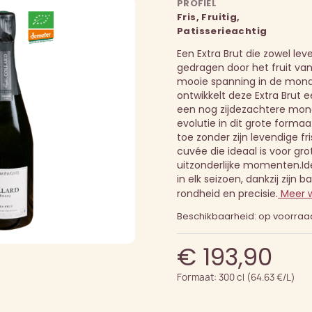
PROFIEL
Fris, Fruitig,
Patisserieachtig
Een Extra Brut die zowel lev
gedragen door het fruit van
mooie spanning in de mond
ontwikkelt deze Extra Brut ee
een nog zijdezachtere mon
evolutie in dit grote forma
toe zonder zijn levendige fr
cuvée die ideaal is voor gr
uitzonderlijke momenten.
Id
in elk seizoen, dankzij zijn b
rondheid en precisie.
Meer 
Beschikbaarheid: op voorraa
€ 193,90
Formaat: 300 cl (64.63 €/L)