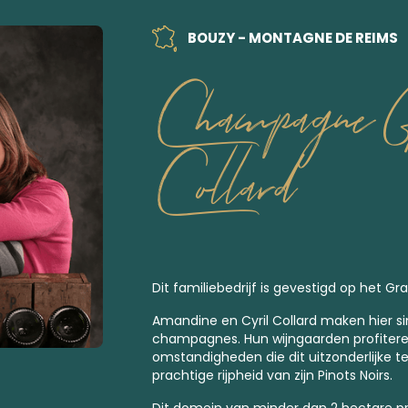
BOUZY - MONTAGNE DE REIMS
Champagne G
Collard
Dit familiebedrijf is gevestigd op het Gr
Amandine en Cyril Collard maken hier s
champagnes
. Hun wijngaarden profiter
omstandigheden die dit uitzonderlijke t
prachtige rijpheid van zijn Pinots Noirs.
Dit domein van minder dan 2 hectare 