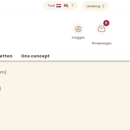
NL
Taal
Levering:
Inloggen
Winkelwagen
etten
Ons concept
oam)
)