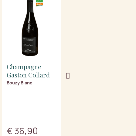
Champagne
Champagne
Gaston Collard
Gaston Collard
Bouzy Blanc
Brut Rosé Grand Cru
4.7/5
€ 36,90
€ 37,90