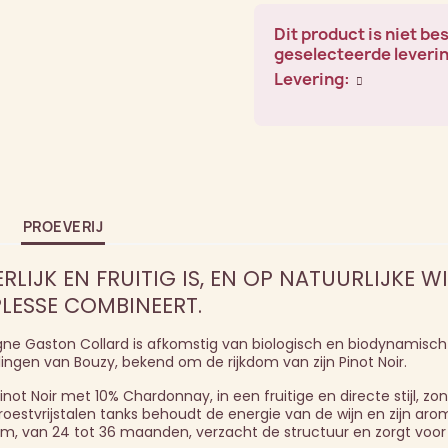
Dit product is niet be
geselecteerde leveri
Levering:
PROEVERIJ
LIJK EN FRUITIG IS, EN OP NATUURLIJKE WI
LESSE COMBINEERT.
e Gaston Collard is afkomstig van biologisch en biodynamisch
lingen van Bouzy, bekend om de rijkdom van zijn Pinot Noir.
 Noir met 10% Chardonnay, in een fruitige en directe stijl, zond
n roestvrijstalen tanks behoudt de energie van de wijn en zijn ar
sem, van 24 tot 36 maanden, verzacht de structuur en zorgt voo