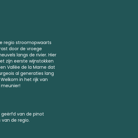
e regio stroomopwaarts
rrast door de vroege
euvels langs de rivier. Hier
 zijn eerste wijnstokken
gen Vallée de la Marne dat
geois al generaties lang
 Welkom in het rijk van
 meunier!
g, geërfd van de pinot
van de regio.