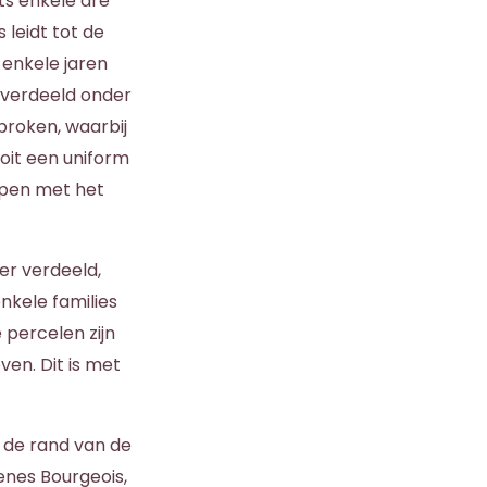
ts enkele are
leidt tot de
 enkele jaren
 verdeeld onder
broken, waarbij
ooit een uniform
ppen met het
er verdeeld,
nkele families
 percelen zijn
ven. Dit is met
n de rand van de
nes Bourgeois,