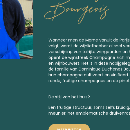
Bourgeois
Wanneer men de Marne vanuit de Parijs
volgt, wordt de wijnliefhebber al snel ve
verschijning van talrijke wijngaarden en h
opent de wijnstreek Champagne zich met
en wijnbouwers. Het is in deze nabijgele
de familie van Dominique Duchenes Bour
hun champagne cultiveert en vinifieert.
ronde, fruitige champagnes en de pinot
De stijl van het huis?
Een fruitige structuur, soms zelfs kruidi
meunier, het emblematische druivenras 
MEER WETEN