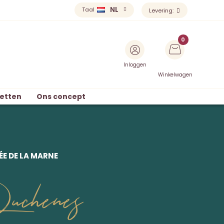
NL
Taal
Levering:
Inloggen
Winkelwagen
etten
Ons concept
E DE LA MARNE
uchenes