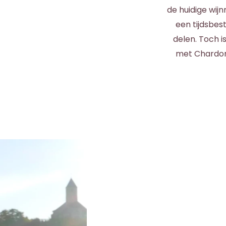
de huidige wijn
een tijdsbes
delen. Toch i
met Chardonn