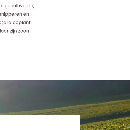
en gecultiveerd,
rsnipperen en
ectare beplant
oor zijn zoon