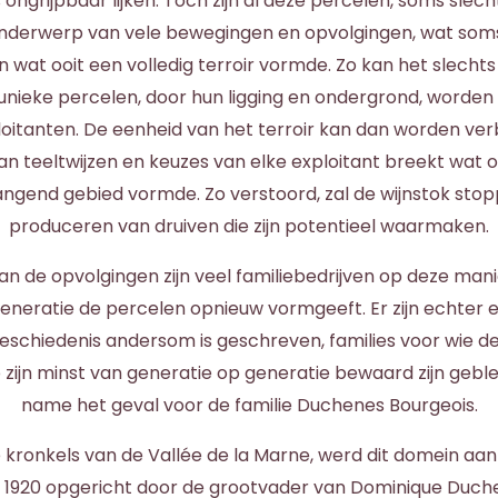
ngrijpbaar lijken. Toch zijn al deze percelen, soms slech
onderwerp van vele bewegingen en opvolgingen, wat soms 
n wat ooit een volledig terroir vormde. Zo kan het slechts
unieke percelen, door hun ligging en ondergrond, worden
itanten. De eenheid van het terroir kan dan worden ver
aan teeltwijzen en keuzes van elke exploitant breekt wat 
gend gebied vormde. Zo verstoord, zal de wijnstok sto
produceren van druiven die zijn potentieel waarmaken.
van de opvolgingen zijn veel familiebedrijven op deze mani
generatie de percelen opnieuw vormgeeft. Er zijn echter e
eschiedenis andersom is geschreven, families voor wie de
 zijn minst van generatie op generatie bewaard zijn geble
name het geval voor de familie Duchenes Bourgeois.
 kronkels van de Vallée de la Marne, werd dit domein aa
1920 opgericht door de grootvader van Dominique Duche