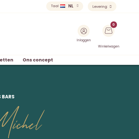
NL
Taal
Levering:
Inloggen
Winkelwagen
etten
Ons concept
S BARS
Michel