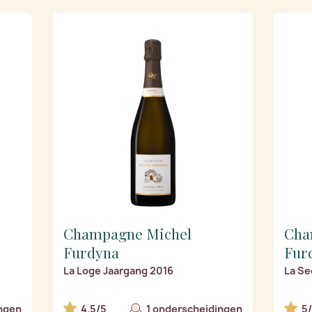
Champagne Michel
Cha
Furdyna
Fur
La Loge Jaargang 2016
La Se
ngen
4.5/5
1 onderscheidingen
5