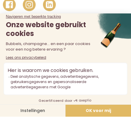
De verkoop van alcohol aan personen jonger dan 18 jaar is
verboden. Alcoholmisbruik is schadelijk voor de gezondheid.
Drink met mate.