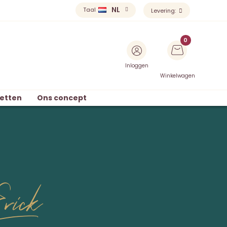
NL
Taal
Levering:
Inloggen
Winkelwagen
etten
Ons concept
rick