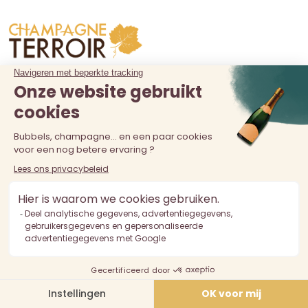
Producten

Ons bedrijf

Champagne Terroir Leveringen
Juridische mededelingen en gebruiksvoorwaarden
Algemene verkoopvoorwaarden
Veilige betaling
Bent u wijnmaker? Doe met ons mee!
Privacybeleid
Informatie over het herroepingsrecht
Beleid inzake klantbeoordelingen