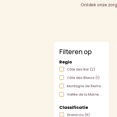
Ontdek onze zorg
Filteren op
Regio
Côte des Bar
(2)
Côte des Blancs
(1)
Montagne de Reims
(4)
Vallée de la Marne
(3)
Classificatie
Grand cru
(6)