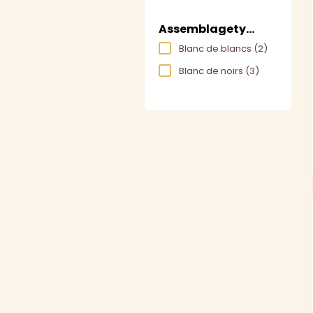
Assemblagetype
Blanc de blancs
(2)
Blanc de noirs
(3)