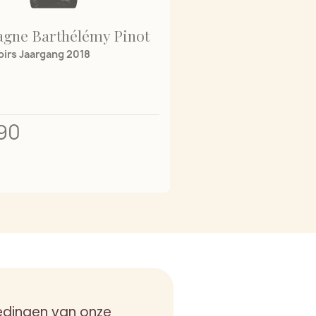
gne Barthélémy Pinot
oirs Jaargang 2018
90
edingen van onze