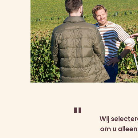
"
Wij select
om u allee