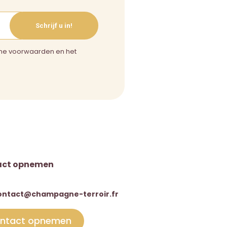
Schrijf u in!
ne voorwaarden en het
act opnemen
ontact@champagne-terroir.fr
ntact opnemen