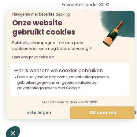
Favorieten onder 30 €
Onze pareltjes onder 50 €
Selectie onder 20€
Alle Champagnes
De verkoop van alcohol aan pers