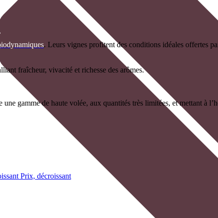
biodynamiques
. Leurs vignes profitent des conditions idéales offertes p
iant fraîcheur, vivacité et richesse des arômes.
une gamme de haute volée, aux quantités très limitées, et mettant à l’h
oissant
Prix, décroissant