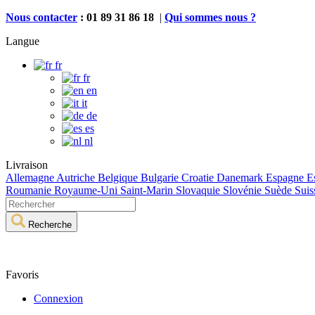
Nous contacter
: 01 89 31 86 18
|
Qui sommes nous ?
Langue
fr
fr
en
it
de
es
nl
Livraison
Allemagne
Autriche
Belgique
Bulgarie
Croatie
Danemark
Espagne
E
Roumanie
Royaume-Uni
Saint-Marin
Slovaquie
Slovénie
Suède
Suis
Recherche
Favoris
Connexion