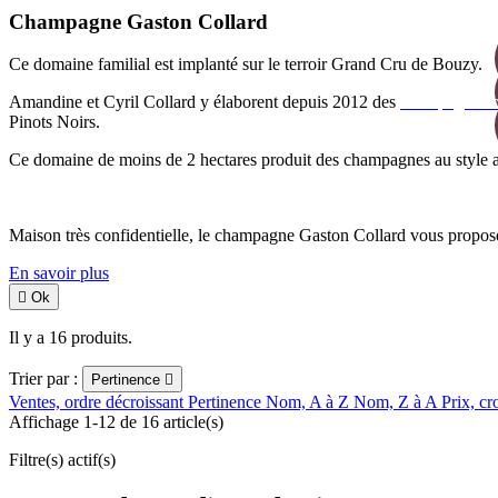
Champagne Gaston Collard
Ce domaine familial est implanté sur le terroir Grand Cru de Bouzy.
Amandine et Cyril Collard y élaborent depuis 2012 des
champagnes 
Pinots Noirs.
Ce domaine de moins de 2 hectares produit des champagnes au style all
Maison très confidentielle, le champagne Gaston Collard vous propose 
En savoir plus

Ok
Il y a 16 produits.
Trier par :
Pertinence

Ventes, ordre décroissant
Pertinence
Nom, A à Z
Nom, Z à A
Prix, cr
Affichage 1-12 de 16 article(s)
Filtre(s) actif(s)