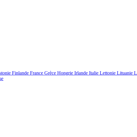
stonie
Finlande
France
Grèce
Hongrie
Irlande
Italie
Lettonie
Lituanie
L
se