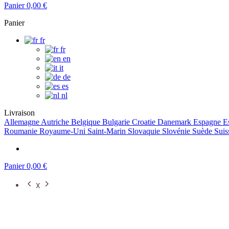
Panier
0,00 €
Panier
fr
fr
en
it
de
es
nl
Livraison
Allemagne
Autriche
Belgique
Bulgarie
Croatie
Danemark
Espagne
E
Roumanie
Royaume-Uni
Saint-Marin
Slovaquie
Slovénie
Suède
Suis
Panier
0,00 €
X