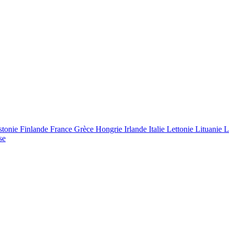
stonie
Finlande
France
Grèce
Hongrie
Irlande
Italie
Lettonie
Lituanie
L
se