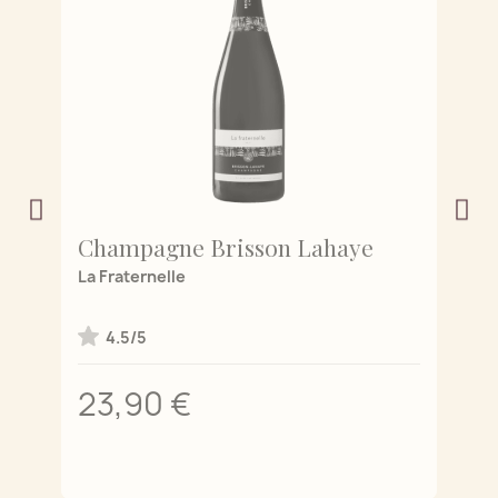
Champagne Brisson Lahaye
C
de
La Fraternelle
L'
4.5/5
23,90 €
2