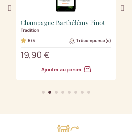
Champagne Terroir
C
Coffret Découverte 6 bouteilles
Co
s)
4.5/5
139,90 €
2
Ajouter au panier