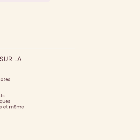
SUR LA
notes
nts
lques
ées et même