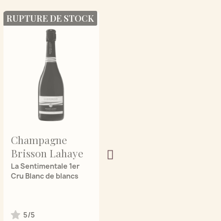
RUPTURE DE STOCK
Champagne
Champagne
Brisson Lahaye
Brisson Lahaye
La Sentimentale 1er
La Passionnée Blanc de
Cru Blanc de blancs
Noirs
5/5
4/5