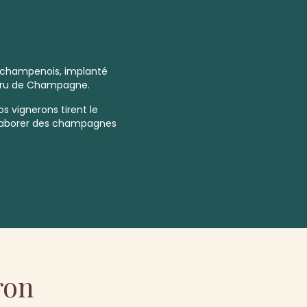
 champenois, implanté
ru
de Champagne.
os vignerons tirent le
élaborer des champagnes
ron