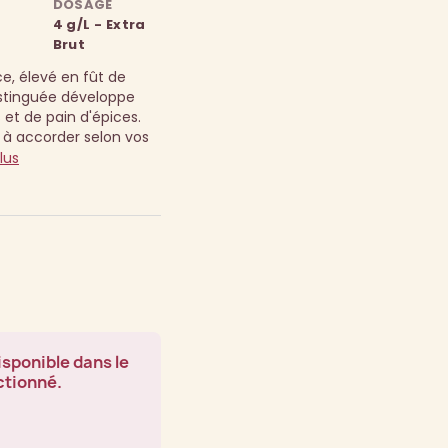
DOSAGE
4 g/L - Extra
Brut
, élevé en fût de
Distinguée développe
 et de pain d'épices.
u à accorder selon vos
lus
isponible dans le
ctionné.