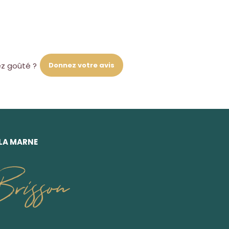
Donnez votre avis
ez goûté ?
 LA MARNE
risson