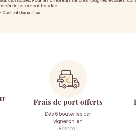
s plus classiques. Pour les amateurs de champagnes évolués, qui
e année injustement boudée.
Contient des sulfites
ur
Frais de port offerts
Dès 6 bouteilles par
vigneron, en
France!