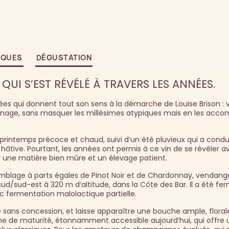
IQUES
DÉGUSTATION
 QUI S’EST RÉVÉLÉ À TRAVERS LES ANNÉES.
ées qui donnent tout son sens à la démarche de Louise Brison : vi
ge, sans masquer les millésimes atypiques mais en les acc
rintemps précoce et chaud, suivi d’un été pluvieux qui a condu
hâtive. Pourtant, les années ont permis à ce vin de se révéler 
 une matière bien mûre et un élevage patient.
blage à parts égales de Pinot Noir et de Chardonnay, vendangé
ud/sud-est à 320 m d’altitude, dans la Côte des Bar. Il a été fe
c fermentation malolactique partielle.
 sans concession, et laisse apparaître une bouche ample, floral
 de maturité, étonnamment accessible aujourd’hui, qui offre 