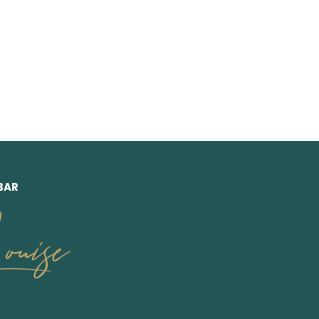
BAR
uise