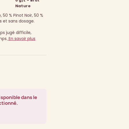
0 g/L - Brut
Nature
50 % Pinot Noir, 50 %
s et sans dosage.
s jugé difficile,
mps.
En savoir plus
isponible dans le
ctionné.