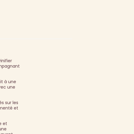
nifier
ompagnant
it à une
avec une
s sur les
rmenté et
e et
une