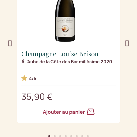
Champagne Louise Brison
C
7
À l'Aube de la Côte des Bar millésime 2020
Ro
4/5
35,90 €
3
Ajouter au panier