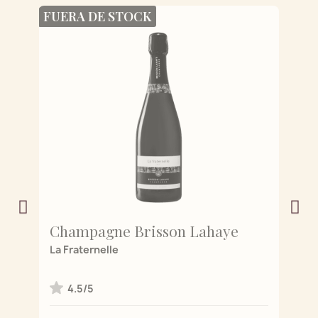
FUERA DE STOCK
Champagne Brisson Lahaye
C
de
La Fraternelle
L'
4.5/5