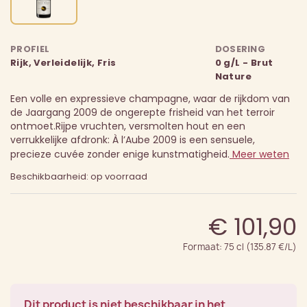
PROFIEL
DOSERING
Rijk, Verleidelijk, Fris
0 g/L - Brut
Nature
Een volle en expressieve champagne, waar de rijkdom van
de Jaargang 2009 de ongerepte frisheid van het terroir
ontmoet.
Rijpe vruchten, versmolten hout en een
verrukkelijke afdronk: À l’Aube 2009 is een sensuele,
precieze cuvée zonder enige kunstmatigheid.
Meer weten
Beschikbaarheid: op voorraad
€ 101,90
Formaat: 75 cl (135.87 €/L)
Dit product is niet beschikbaar in het