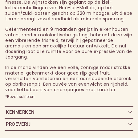
finesse. De wijnstokken zijn geplant op de klei-
kalksteenhellingen van Noé-les-Mallets, op het
zuiden/zuid-oosten gericht op 320 m hoogte. Dit diepe
terroir brengt zowel rondheid als minerale spanning.
Gefermenteerd en 9 maanden gerijpt in eikenhouten
vaten, zonder malolactische gisting, behoudt deze wijn
een vibrerende frisheid, terwijl hij gepatineerde
aroma's en een smakelijke textuur ontwikkelt. De nul
dosering laat alle ruimte voor de pure expressie van de
Jaargang.
In de mond vinden we een volle, zonnige maar strakke
materie, gekenmerkt door goed rijp geel fruit,
versmolten vanilletonen en een aanhoudende afdronk
op abrikozenpit. Een cuvée van evenwicht en rijpheid,
voor liefhebbers van champagnes met karakter.
*Bevat sulfieten
KENMERKEN
PROEVERIJ