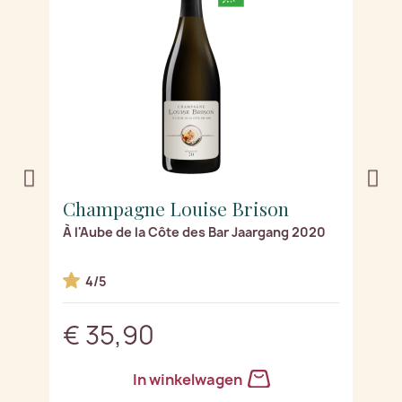
Champagne Louise Brison
C
À l'Aube de la Côte des Bar Jaargang 2020
Ro
4/5
€ 35,90
€
In winkelwagen