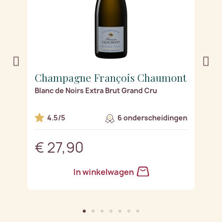
nt
Champagne François Chaumont
C
)
Blanc de Noirs Extra Brut Grand Cru
Bl
en
4.5/5
6 onderscheidingen
€ 27,90
€
In winkelwagen