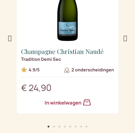
Champagne Christian Naudé
C
Tradition Demi Sec
C
en
4.9/5
2 onderscheidingen
€ 24,90
€
In winkelwagen