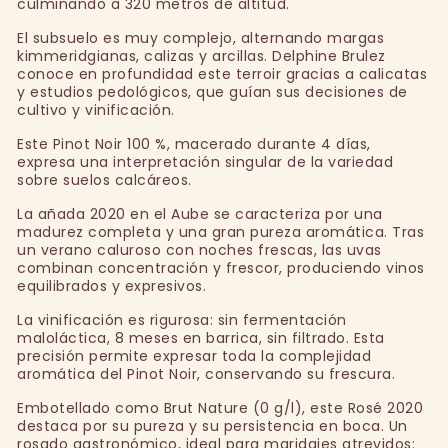
culminando a 320 metros de altitud.
El subsuelo es muy complejo, alternando margas
kimmeridgianas, calizas y arcillas. Delphine Brulez
conoce en profundidad este terroir gracias a calicatas
y estudios pedológicos, que guían sus decisiones de
cultivo y vinificación.
Este Pinot Noir 100 %, macerado durante 4 días,
expresa una interpretación singular de la variedad
sobre suelos calcáreos.
La añada 2020 en el Aube se caracteriza por una
madurez completa y una gran pureza aromática. Tras
un verano caluroso con noches frescas, las uvas
combinan concentración y frescor, produciendo vinos
equilibrados y expresivos.
La vinificación es rigurosa: sin fermentación
maloláctica, 8 meses en barrica, sin filtrado. Esta
precisión permite expresar toda la complejidad
aromática del Pinot Noir, conservando su frescura.
Embotellado como Brut Nature (0 g/l), este Rosé 2020
destaca por su pureza y su persistencia en boca. Un
rosado gastronómico, ideal para maridajes atrevidos: