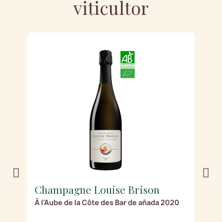
viticultor
Champagne Louise Brison
C
À l'Aube de la Côte des Bar de añada 2020
Ro