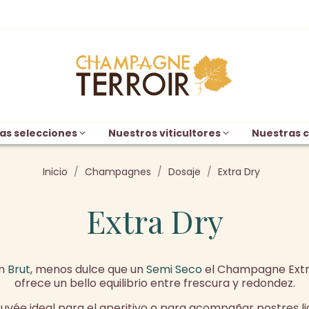
as selecciones
Nuestros viticultores
Nuestras c
Inicio
Champagnes
Dosaje
Extra Dry
Extra Dry
un
Brut
, menos dulce que un
Semi Seco
el Champagne Extra
ofrece un bello equilibrio entre frescura y redondez.
uvée ideal para el aperitivo o para acompañar postres li