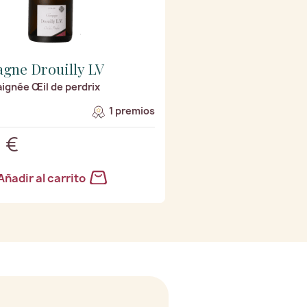
gne Drouilly LV
ignée Œil de perdrix
1 premios
 €
Añadir al carrito