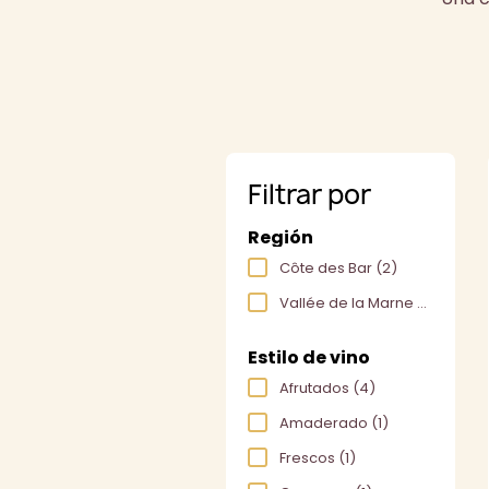
Filtrar por
Región
Côte des Bar
(2)
Vallée de la Marne
(2)
Estilo de vino
Afrutados
(4)
Amaderado
(1)
Frescos
(1)