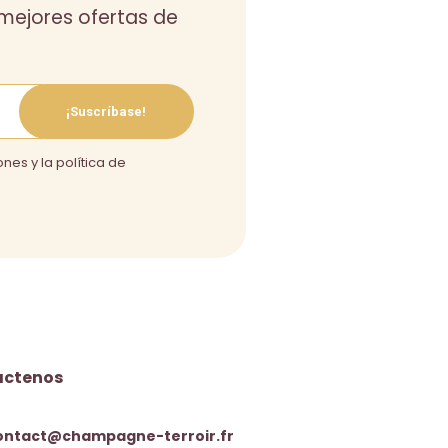
s mejores ofertas de
¡Suscríbase!
nes y la política de
áctenos
ontact@champagne-terroir.fr