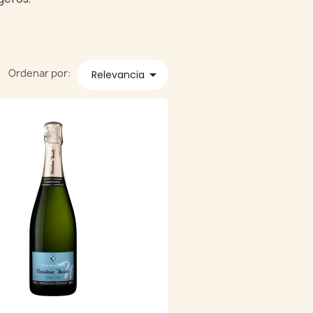
Ordenar por:

Relevancia