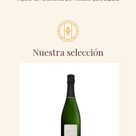
Nuestra selección
-20
FU