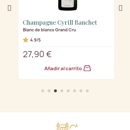
Champagne Cyrill Banchet
C
Blanc de blancs Grand Cru
Ed
4.9/5
27,90 €
1
Añadir al carrito