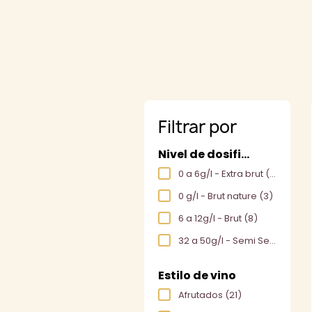
Filtrar por
Nivel de dosificación
0 a 6g/l - Extra brut
(17)
0 g/l - Brut nature
(3)
6 a 12g/l - Brut
(8)
32 a 50g/l - Semi Seco
(1)
Estilo de vino
Afrutados
(21)