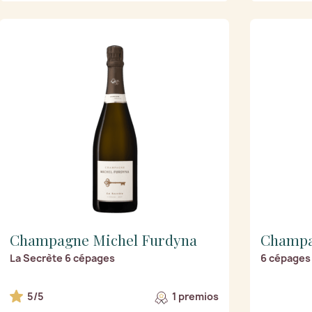
Champagne Michel Furdyna
Champa
La Secrète 6 cépages
6 cépages
5/5
1 premios