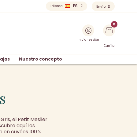
ES
Idioma:
Envío:
Iniciar sesión
Carrito
ajas
Nuestro concepto
s
ris, el Petit Meslier
scubre aquí los
o en cuvées 100 %