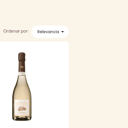
Ordenar por:

Relevancia