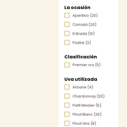
La ocasión
Aperitivo
(20)
Comida
(20)
Entrada
(10)
Postre
(2)
Clasificación
Premier cru
(5)
Uva utilizada
Arbane
(4)
Chardonnay
(20)
Petit Meslier
(5)
Pinot Blanc
(25)
Pinot Gris
(8)