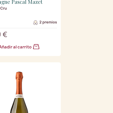
gne Pascal Mazet
 Cru
2 premios
 €
Añadir al carrito