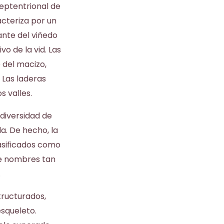
eptentrional de
cteriza por un
ante del viñedo
o de la vid. Las
 del macizo,
 Las laderas
s valles.
 diversidad de
a. De hecho, la
asificados como
de nombres tan
.
tructurados,
squeleto.