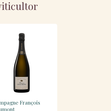
iticultor
mpagne François
umont