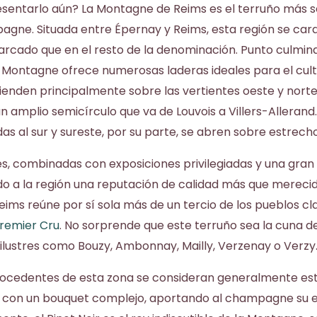
esentarlo aún? La Montagne de Reims es el terruño más s
gne. Situada entre Épernay y Reims, esta región se cara
rcado que en el resto de la denominación. Punto culmin
Montagne ofrece numerosas laderas ideales para el cultiv
tienden principalmente sobre las vertientes oeste y norte
 amplio semicírculo que va de Louvois a Villers-Allerand.
as al sur y sureste, por su parte, se abren sobre estrecho
es, combinadas con exposiciones privilegiadas y una gran
do a la región una reputación de calidad más que merecid
ims reúne por sí sola más de un tercio de los pueblos cl
remier Cru
. No sorprende que este terruño sea la cuna 
ilustres como Bouzy, Ambonnay, Mailly, Verzenay o Verzy
rocedentes de esta zona se consideran generalmente es
y con un bouquet complejo, aportando al champagne su e