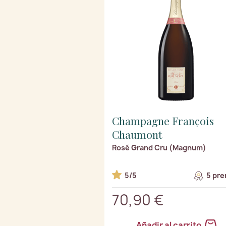
Champagne François
Chaumont
Rosé Grand Cru (Magnum)
5/5
5 pre
70,90 €
Añadir al carrito