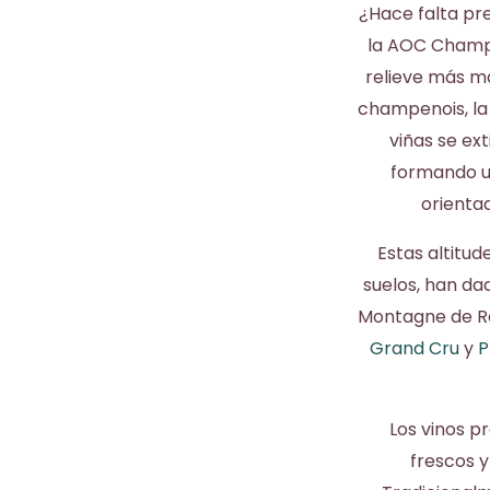
¿Hace falta pr
la AOC Champa
relieve más ma
champenois, la 
viñas se ex
formando un
orientad
Estas altitud
suelos, han da
Montagne de Re
Grand Cru
y
P
Los vinos p
frescos 