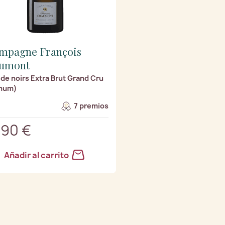
mpagne François
umont
 de noirs Extra Brut Grand Cru
num)
7 premios
,90 €
Añadir al carrito