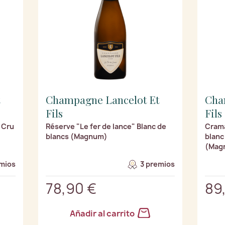
Champagne Lancelot Et
Cha
Fils
Fils
 Cru
Réserve "Le fer de lance" Blanc de
Crama
blancs (Magnum)
blanc
(Mag
mios
3 premios
78,90 €
89
Añadir al carrito