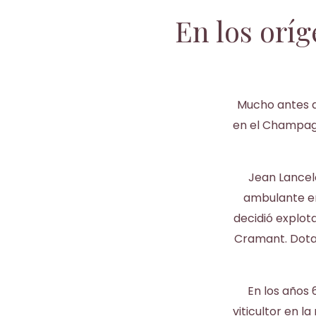
En los orí
Mucho antes d
en el Champagn
Jean Lancelo
ambulante en
decidió explot
Cramant. Dotad
En los años 
viticultor en l