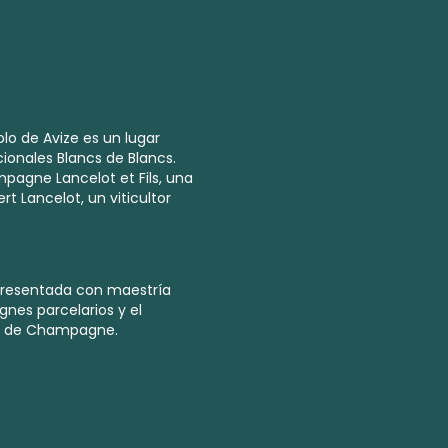
blo de Avize es un lugar
cionales
Blancs de Blancs
.
pagne Lancelot et Fils, una
t Lancelot, un viticultor
presentada con maestría
nes parcelarios
y el
nal de Champagne.