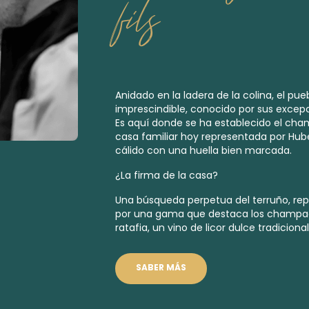
fils
Anidado en la ladera de la colina, el pue
imprescindible, conocido por sus excep
Es aquí donde se ha establecido el cham
casa familiar hoy representada por Huber
cálido con una huella bien marcada.
¿La firma de la casa?
Una búsqueda perpetua del terruño, re
por una gama que destaca los
champag
ratafia, un vino de licor dulce tradicio
SABER MÁS