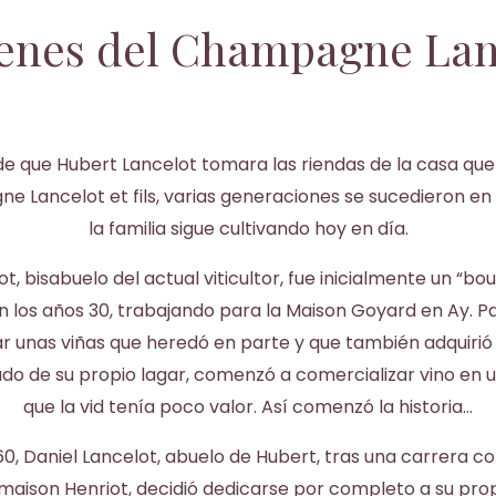
genes del Champagne Lance
e que Hubert Lancelot tomara las riendas de la casa que 
e Lancelot et fils, varias generaciones se sucedieron en 
la familia sigue cultivando hoy en día.
t, bisabuelo del actual viticultor, fue inicialmente un “boui
 los años 30, trabajando para la Maison Goyard en Ay. P
ar unas viñas que heredó en parte y que también adquirió e
o de su propio lagar, comenzó a comercializar vino en 
que la vid tenía poco valor. Así comenzó la historia…
60, Daniel Lancelot, abuelo de Hubert, tras una carrera
a maison Henriot, decidió dedicarse por completo a su pro