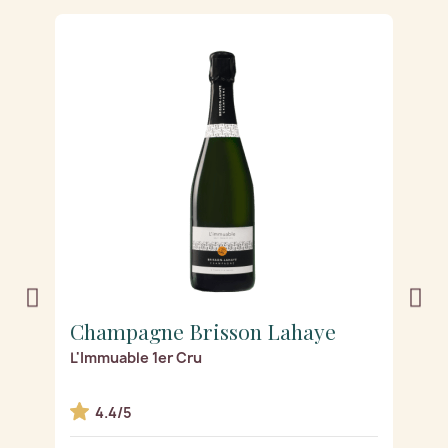
Champagne Brisson Lahaye
C
de
L'Immuable 1er Cru
L'
4.4/5