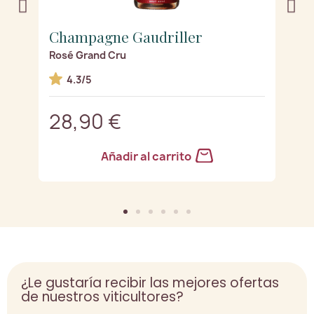
Champagne Gaudriller
C
Rosé Grand Cru
Bl
4.3/5
28,90 €
3
Añadir al carrito
¿Le gustaría recibir las mejores ofertas
de nuestros viticultores?