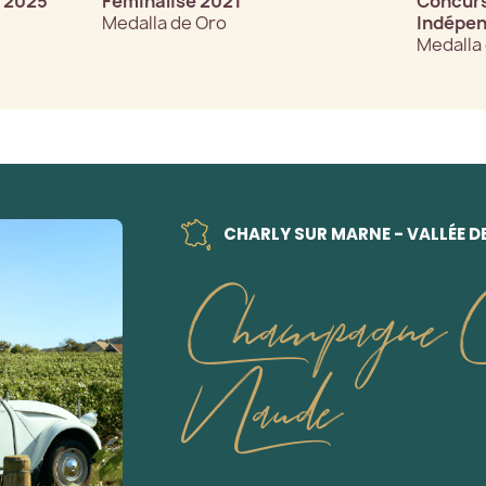
s 2025
Féminalise 2021
Concurs
Medalla de Oro
Indépe
Medalla 
CHARLY SUR MARNE - VALLÉE D
Champagne Ch
Naude