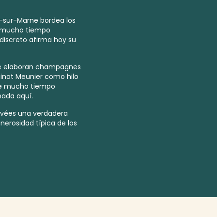
y-sur-Marne bordea los
e mucho tiempo
discreto afirma hoy su
dé elaboran champagnes
 Pinot Meunier como hilo
te mucho tiempo
ada aquí.
cuvées una verdadera
enerosidad típica de los