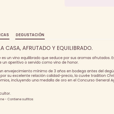
ICAS
DEGUSTACIÓN
A CASA, AFRUTADO Y EQUILIBRADO.
é es un vino equilibrado que seduce por sus aromas afrutados. E
un aperitivo o servido como vino de honor.
n envejecimiento mínimo de 3 años en bodega antes del degüe
por su excelente relación calidad-precio, la cuvée tradition Chri
ios, incluyendo una medalla de oro en el Concurso General Ag
ultor.
e - Contiene sulfitos