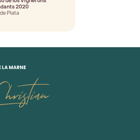
o de los Vignerons
ndants 2020
de Plata
E LA MARNE
ristian