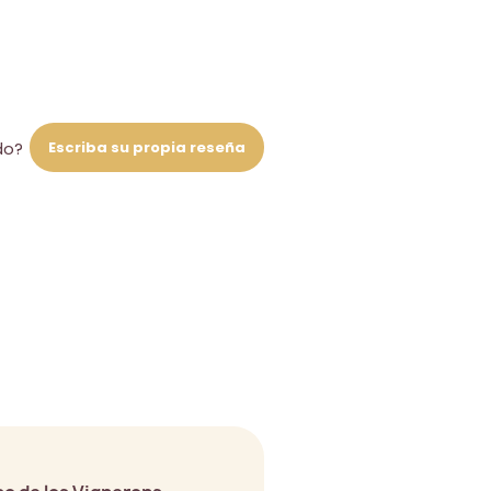
Escriba su propia reseña
do?