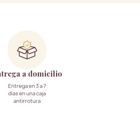
trega a domicilio
Entrega en 3 a 7
días en una caja
antirrotura