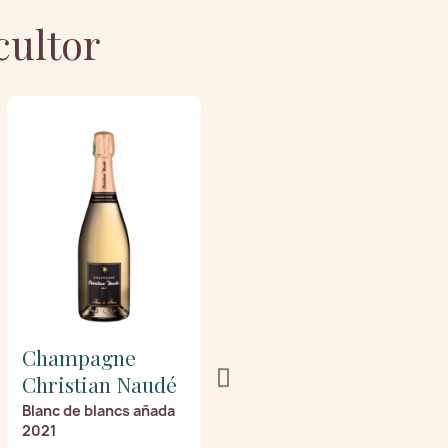
cultor
Champagne
Champagne
Christian Naudé
Christian Naudé
Blanc de blancs añada
Eminence de añada
2021
2018