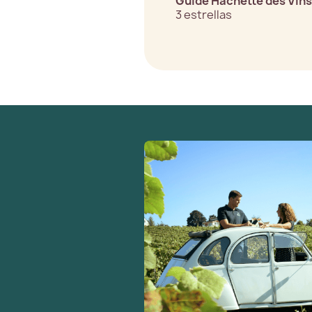
Guide Hachette des Vin
3 estrellas