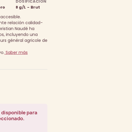
DOSIFICACIÓN
ero
8 g/L - Brut
accesible.
nte relación calidad-
hristian Naudé ha
s, incluyendo una
urs général agricole de
vo.
Saber más
 disponible para
leccionado.