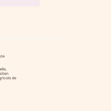
ste
lle,
stian
rícola de