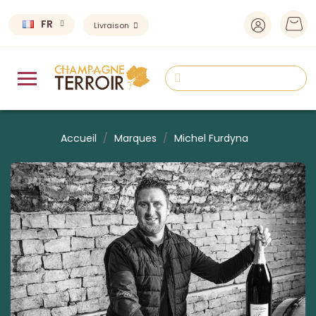
FR
Livraison
Accueil
Marques
Michel Furdyna