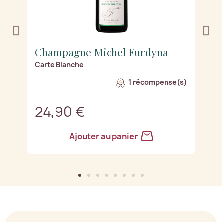
Champagne Michel Furdyna
C
Carte Blanche
B
s)
1 récompense(s)
24,90 €
2
Ajouter au panier