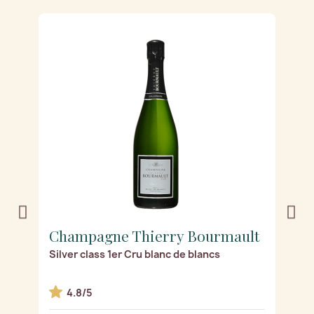
t
Champagne Thierry Bourmault
C
Silver class 1er Cru blanc de blancs
Gr
4.8/5