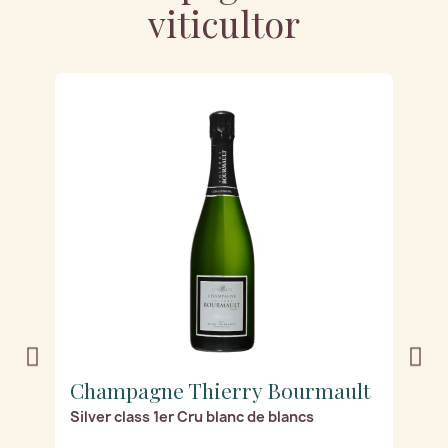
viticultor
t
Champagne Thierry Bourmault
C
Silver class 1er Cru blanc de blancs
Gr