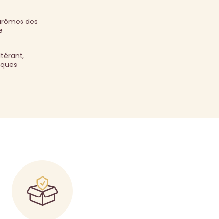
 arômes des
e
térant,
lques