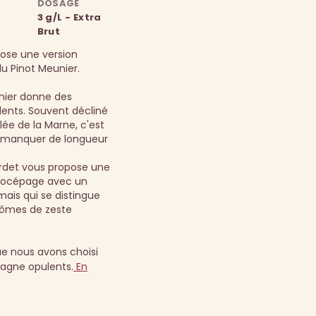
DOSAGE
3 g/L - Extra
Brut
ose une version
du Pinot Meunier.
nier donne des
ents. Souvent décliné
lée de la Marne, c'est
s manquer de longueur
urdet vous propose une
onocépage avec un
mais qui se distingue
rômes de zeste
e nous avons choisi
agne opulents.
En