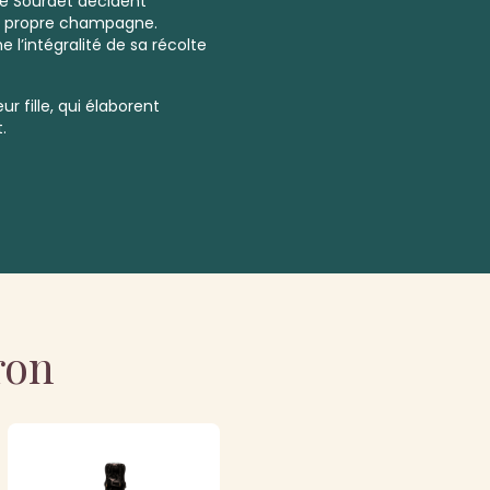
ne Sourdet décident
ur propre champagne.
 l’intégralité de sa récolte
ur fille, qui élaborent
.
ron