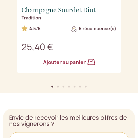
Champagne Sourdet Diot
C
Tradition
Pr
s)
4.5/5
5 récompense(s)
25,40 €
2
Ajouter au panier
Envie de recevoir les meilleures offres de
nos vignerons ?