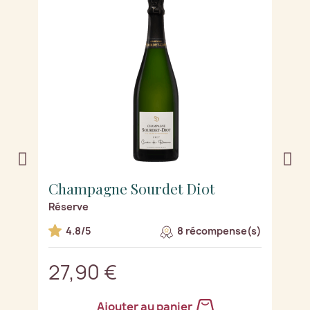
Champagne Sourdet Diot
C
Réserve
Pr
s)
4.8/5
8 récompense(s)
27,90 €
2
Ajouter au panier