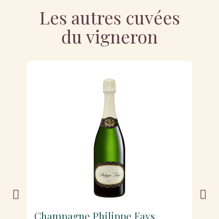
Les autres cuvées
du vigneron
Champagne Philippe Fays
C