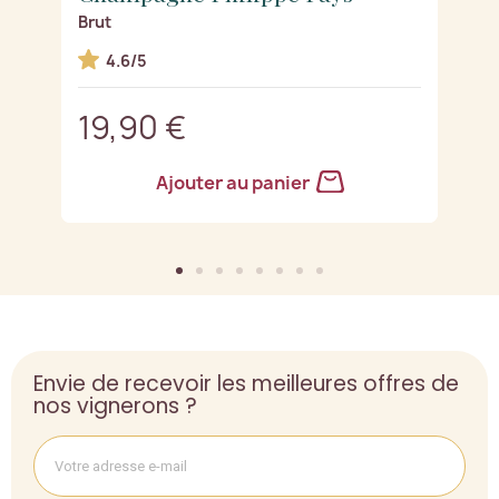
Brut
D
4.6/5
19,90 €
2
Ajouter au panier
Envie de recevoir les meilleures offres de
nos vignerons ?