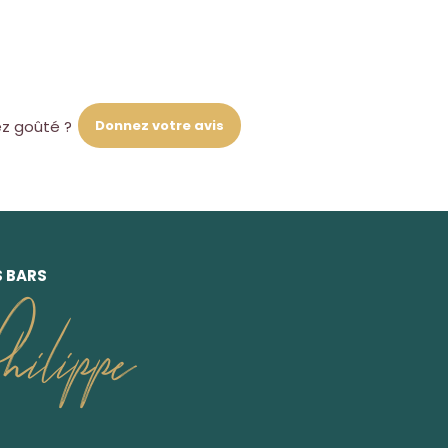
Donnez votre avis
ez goûté ?
S BARS
ilippe