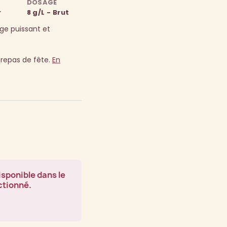
DOSAGE
r
8 g/L - Brut
ge puissant et
es repas de fête.
En
isponible dans le
ctionné.