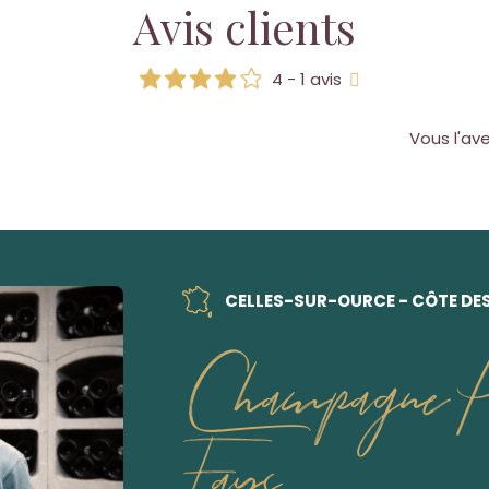
Avis clients
4 - 1 avis
Vous l'av
CELLES-SUR-OURCE - CÔTE DE
Champagne Ph
Fays