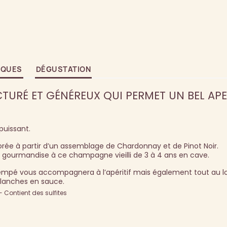
IQUES
DÉGUSTATION
URÉ ET GÉNÉREUX QUI PERMET UN BEL AP
uissant.
rée à partir d’un assemblage de Chardonnay et de Pinot Noir.
 gourmandise à ce champagne vieilli de 3 à 4 ans en cave.
empé vous accompagnera à l’apéritif mais également tout au l
 blanches en sauce.
Contient des sulfites