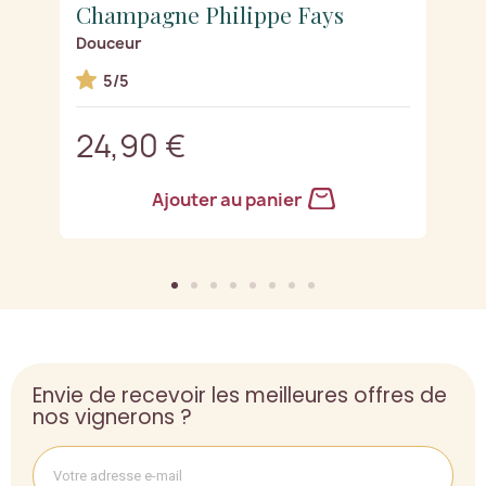
Champagne Philippe Fays
C
Douceur
B
5/5
24,90 €
2
Ajouter au panier
Envie de recevoir les meilleures offres de
nos vignerons ?