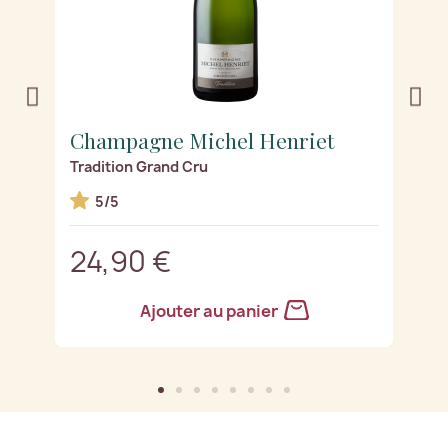
Champagne Michel Henriet
C
Tradition Grand Cru
R
5/5
24,90 €
2
Ajouter au panier