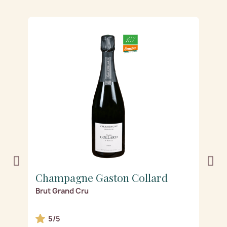
Champagne Gaston Collard
C
Brut Grand Cru
Z
5/5