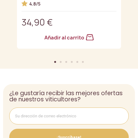
4.8/5
34,90 €
3
Añadir al carrito
¿Le gustaría recibir las mejores ofertas
de nuestros viticultores?
¡Suscríbase!