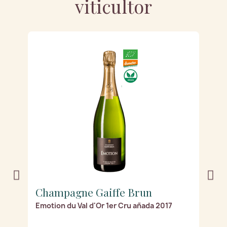
viticultor
Champagne Gaiffe Brun
C
Emotion du Val d'Or 1er Cru añada 2017
Ex
2