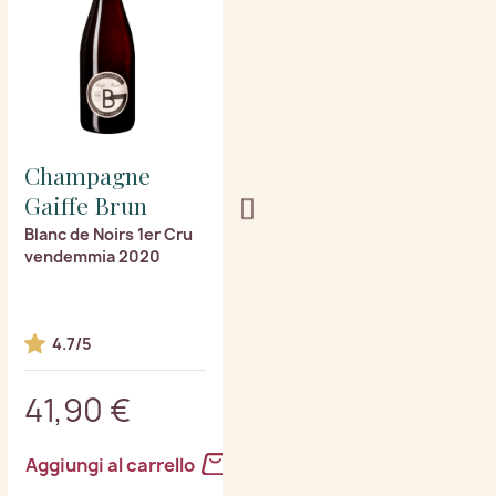
Champagne
Champagne
Gaiffe Brun
Gaiffe Brun
Blanc de Noirs 1er Cru
Ebène botte di rovere
vendemmia 2020
1er Cru
4.7/5
5/5
41,90 €
59,90 €
Aggiungi al carrello
Aggiungi al carrello