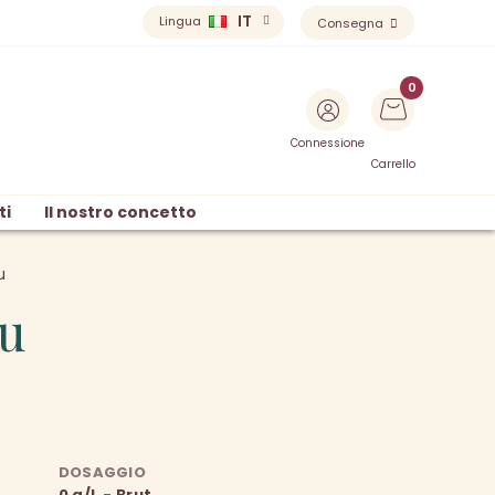
IT
Lingua
Consegna
Connessione
Carrello
ti
Il nostro concetto
u
ru
DOSAGGIO
0 g/L - Brut