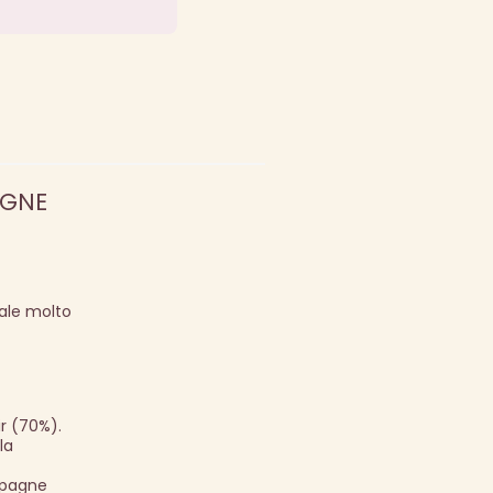
AGNE
ale molto
r (70%).
la
mpagne