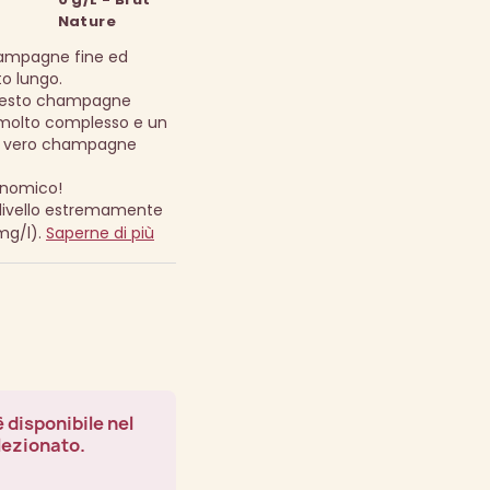
Nature
champagne fine ed
o lungo.
questo champagne
molto complesso e un
Un vero champagne
onomico!
livello estremamente
 mg/l).
Saperne di più
 disponibile nel
lezionato.