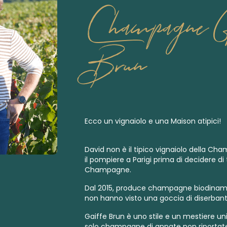
Champagne G
Brun
Ecco un vignaiolo e una Maison atipici!
David non è il tipico vignaiolo della Ch
il pompiere a Parigi prima di decidere di
Champagne.
Dal 2015, produce
champagne biodinamici
non hanno visto una goccia di diserbant
Gaiffe Brun è uno stile e un mestiere uni
solo champagne di annate non riportate,