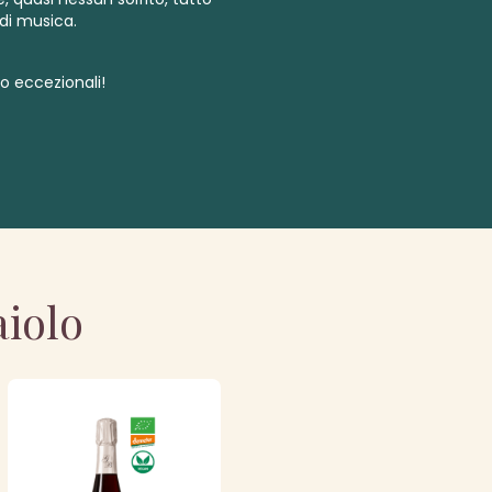
 di musica.
 eccezionali!
aiolo