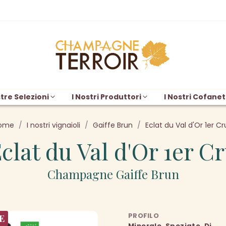
tre Selezioni
I Nostri Produttori
I Nostri Cofanet
ome
I nostri vignaioli
Gaiffe Brun
Eclat du Val d'Or 1er Cr
clat du Val d'Or 1er C
Champagne Gaiffe Brun
PROFILO
E
Minerale, Speziato, Di