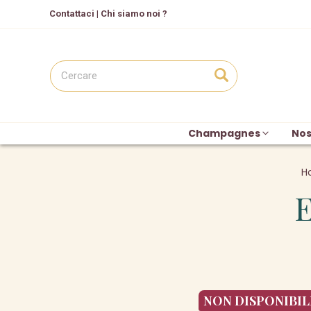
C
ontattaci
|
Chi siamo noi ?
Champagnes
Nos
H
E
NON DISPONIBIL