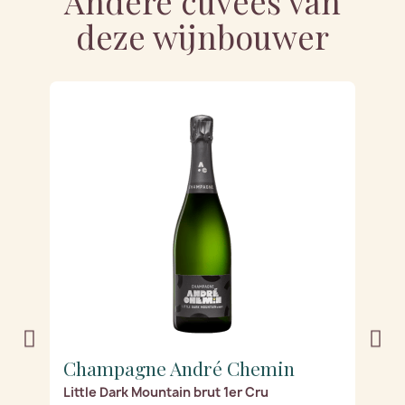
Andere cuvées van
deze wijnbouwer
Champagne André Chemin
C
Little Dark Mountain brut 1er Cru
Li