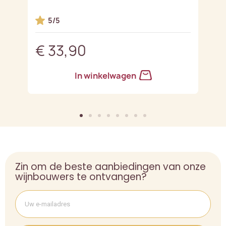
en
5/5
€ 33,90
€
In winkelwagen
Zin om de beste aanbiedingen van onze
wijnbouwers te ontvangen?