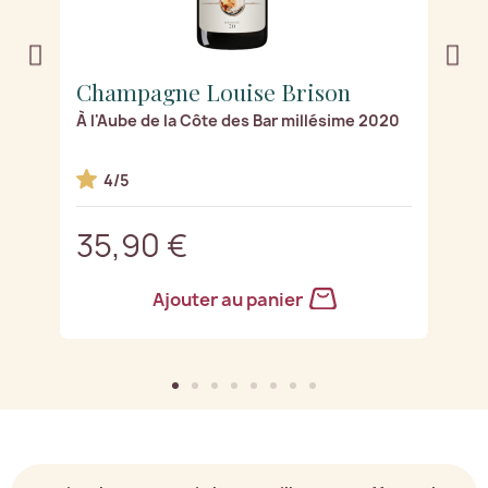
Champagne Louise Brison
C
0
À l'Aube de la Côte des Bar millésime 2020
Ro
4/5
35,90 €
3
Ajouter au panier