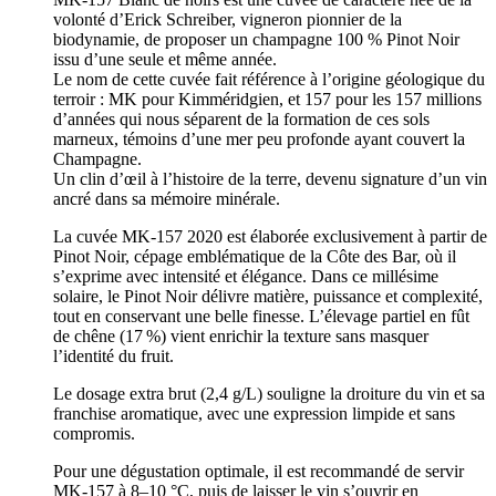
volonté d’Erick Schreiber, vigneron pionnier de la
biodynamie, de proposer un champagne 100 % Pinot Noir
issu d’une seule et même année.
Le nom de cette cuvée fait référence à l’origine géologique du
terroir : MK pour Kimméridgien, et 157 pour les 157 millions
d’années qui nous séparent de la formation de ces sols
marneux, témoins d’une mer peu profonde ayant couvert la
Champagne.
Un clin d’œil à l’histoire de la terre, devenu signature d’un vin
ancré dans sa mémoire minérale.
La cuvée MK-157 2020 est élaborée exclusivement à partir de
Pinot Noir, cépage emblématique de la Côte des Bar, où il
s’exprime avec intensité et élégance. Dans ce millésime
solaire, le Pinot Noir délivre matière, puissance et complexité,
tout en conservant une belle finesse. L’élevage partiel en fût
de chêne (17 %) vient enrichir la texture sans masquer
l’identité du fruit.
Le dosage extra brut (2,4 g/L) souligne la droiture du vin et sa
franchise aromatique, avec une expression limpide et sans
compromis.
Pour une dégustation optimale, il est recommandé de servir
MK-157 à 8–10 °C, puis de laisser le vin s’ouvrir en