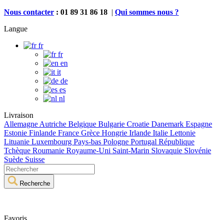
Nous contacter
: 01 89 31 86 18
|
Qui sommes nous ?
Langue
fr
fr
en
it
de
es
nl
Livraison
Allemagne
Autriche
Belgique
Bulgarie
Croatie
Danemark
Espagne
Estonie
Finlande
France
Grèce
Hongrie
Irlande
Italie
Lettonie
Lituanie
Luxembourg
Pays-bas
Pologne
Portugal
République
Tchèque
Roumanie
Royaume-Uni
Saint-Marin
Slovaquie
Slovénie
Suède
Suisse
Recherche
Favoris