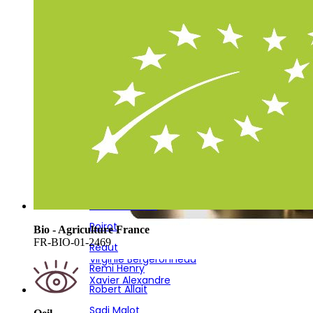
Poinsot Frères
Nicolas Maillart
Poirot
Olivier Rousseaux
Réaut
P. Lancelot Royer
Remi Henry
Pascal Mazet
Robert Allait
Pescheux
Sadi Malot
Petitjean-Pienne
Solemme
Philippe Fays
Sourdet Diot
Pierson Cuvelier
Stephane Hardy
Piot Sevillano
Thierry Bourmault
Poinsot Frères
Thierry Fournier
Poirot
Bio - Agriculture France
Vignon
FR-BIO-01-2469
Réaut
Virginie Bergeronneau
Remi Henry
Xavier Alexandre
Robert Allait
Sadi Malot