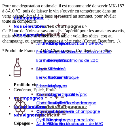
Pour une dégustation optimale, il est recommandé de servir MK-157
à 8–10 °C, puis de laisser le vin s’ouvrir en température dans un
verre adapté, évasé à la base et resserré au sommet, pour révéler
Champagnes
toute sa complexité.
Nos sélections
Tous les champagnes >
Ce Blanc de Noirs se savoure dès l’apéritif pour les amateurs avertis,
Nos vignerons
Spécificité
Prix
mais révèle toute sa dimension à table : volailles rôties, coq au
champagne, ou encore fromages à pâte cuite (Comté, Beaufort…).
André Chemin
Blanc de blancs
Nos pépites à moins de 50€
*Produit de France - AOC Champagne - Contient des sulfites
Bardiau
Blanc de Noirs
Coups de cœur à moins de 30€
Barthélémy-Pinot
Grand Cru
Sélection à moins de 20€
Style
Berat Schenk
Millésimé
Bernard Robert
Premier Cru
Gastronomique
Profil du vin
Brisson Lahaye
Rosé
Atypiques
Généreux, Epicé, Fruité
Format
Champagne Terroir
Rapport qualité/prix
Champagnes
Christian Naudé
Bouteille de champagne
Cuvées d'exception
Nos sélections
Tous les champagnes >
Cuvées rares
Christophe Lefèvre
Jéroboam de champagne
Nos vignerons
Spécificité
Prix
Cyril Banchet
Magnum
Champagne parcellaire
André Chemin
Blanc de blancs
Nos pépites à moins de 50€
Cépages