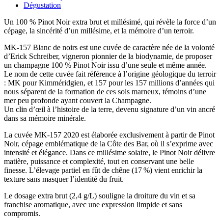
Dégustation
Un 100 % Pinot Noir extra brut et millésimé, qui révèle la force d’un
cépage, la sincérité d’un millésime, et la mémoire d’un terroir.
MK-157 Blanc de noirs est une cuvée de caractère née de la volonté
d’Erick Schreiber, vigneron pionnier de la biodynamie, de proposer
un champagne 100 % Pinot Noir issu d’une seule et même année.
Le nom de cette cuvée fait référence à l’origine géologique du terroir
: MK pour Kimméridgien, et 157 pour les 157 millions d’années qui
nous séparent de la formation de ces sols marneux, témoins d’une
mer peu profonde ayant couvert la Champagne.
Un clin d’œil à l’histoire de la terre, devenu signature d’un vin ancré
dans sa mémoire minérale.
La cuvée MK-157 2020 est élaborée exclusivement à partir de Pinot
Noir, cépage emblématique de la Côte des Bar, où il s’exprime avec
intensité et élégance. Dans ce millésime solaire, le Pinot Noir délivre
matière, puissance et complexité, tout en conservant une belle
finesse. L’élevage partiel en fût de chêne (17 %) vient enrichir la
texture sans masquer l’identité du fruit.
Le dosage extra brut (2,4 g/L) souligne la droiture du vin et sa
franchise aromatique, avec une expression limpide et sans
compromis.