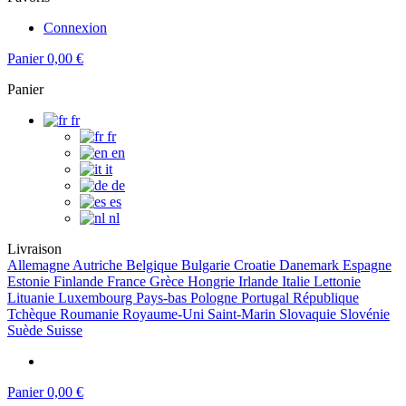
Connexion
Panier
0,00 €
Panier
fr
fr
en
it
de
es
nl
Livraison
Allemagne
Autriche
Belgique
Bulgarie
Croatie
Danemark
Espagne
Estonie
Finlande
France
Grèce
Hongrie
Irlande
Italie
Lettonie
Lituanie
Luxembourg
Pays-bas
Pologne
Portugal
République
Tchèque
Roumanie
Royaume-Uni
Saint-Marin
Slovaquie
Slovénie
Suède
Suisse
Panier
0,00 €