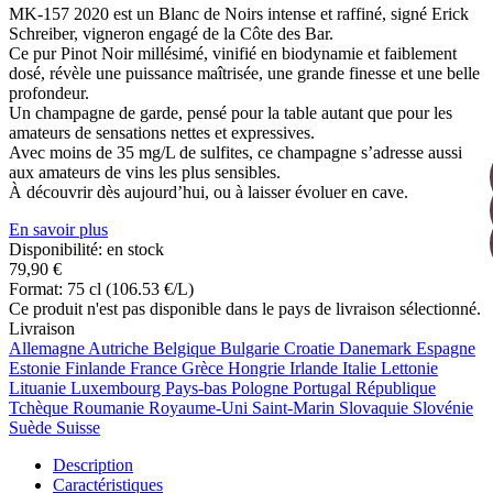
MK-157 2020 est un Blanc de Noirs intense et raffiné, signé Erick
Schreiber, vigneron engagé de la Côte des Bar.
Ce pur Pinot Noir millésimé, vinifié en biodynamie et faiblement
dosé, révèle une puissance maîtrisée, une grande finesse et une belle
profondeur.
Un champagne de garde, pensé pour la table autant que pour les
amateurs de sensations nettes et expressives.
Avec moins de 35 mg/L de sulfites, ce champagne s’adresse aussi
aux amateurs de vins les plus sensibles.
À découvrir dès aujourd’hui, ou à laisser évoluer en cave.
En savoir plus
Disponibilité: en stock
79,90 €
Format: 75 cl (106.53 €/L)
Ce produit n'est pas disponible dans le pays de livraison sélectionné.
Livraison
Allemagne
Autriche
Belgique
Bulgarie
Croatie
Danemark
Espagne
Estonie
Finlande
France
Grèce
Hongrie
Irlande
Italie
Lettonie
Lituanie
Luxembourg
Pays-bas
Pologne
Portugal
République
Tchèque
Roumanie
Royaume-Uni
Saint-Marin
Slovaquie
Slovénie
Suède
Suisse
Description
Caractéristiques