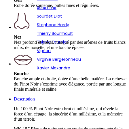
Oeil
Robe dorée soutenue, bulles fines et régulières.
Solemme
Sourdet Diot
Stephane Hardy
Thierry Bourmault
Nez
Thierry Fournier
Nez profond et précis, marqué par des arômes de fruits blancs
mûrs, de noisette, et une touche épicée.
Vignon
Virginie Bergeronneau
Xavier Alexandre
Bouche
Bouche ample et droite, dotée d’une belle matière. La richesse
du Pinot Noir s’exprime avec élégance, portée par une longue
finale minérale et saline.
Description
Un 100 % Pinot Noir extra brut et millésimé, qui révèle la
force d’un cépage, la sincérité d’un millésime, et la mémoire
d’un terroir.
MK-157 Blanc de noirs est une cuvée de caractère née de la