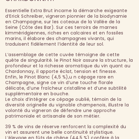
Essentielle Extra Brut incarne la démarche exigeante
d’Erick Schreiber, vigneron pionnier de la biodynamie
en Champagne, sur les coteaux de la Vallée de la
Seine (Côte des Bar). Sur ces terroirs de marnes
kimméridgiennes, riches en calcaires et en fossiles
marins, il élabore des champagnes vivants, qui
traduisent fidèlement l’identité de leur sol.
L’assemblage de cette cuvée témoigne de cette
quête de singularité. le Pinot Noir assure la structure, la
profondeur et la richesse aromatique du vin quant au
Chardonnay, il apporte éclat, tension et finesse.
Enfin, le Pinot Blanc (4,5 %),u n cépage rare en
Champagne, signe ce vin d’une touche florale
délicate, d’une fraîcheur cristalline et d’une subtilité
supplémentaire en bouche.
Le choix d’intégrer ce cépage oublié, témoin de la
diversité originelle du vignoble champenois, illustre la
volonté du vigneron de défendre une approche
patrimoniale et artisanale de son métier.
39 % de vins de réserve renforcent la complexité du
vin et assurent une belle continuité stylistique.
L’élevage en fûts de chêne (44,5 %) confère à la