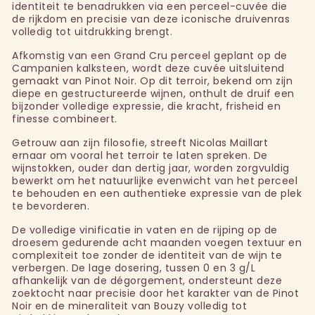
identiteit te benadrukken via een perceel-cuvée die
de rijkdom en precisie van deze iconische druivenras
volledig tot uitdrukking brengt.
Afkomstig van een Grand Cru perceel geplant op de
Campanien kalksteen, wordt deze cuvée uitsluitend
gemaakt van Pinot Noir. Op dit terroir, bekend om zijn
diepe en gestructureerde wijnen, onthult de druif een
bijzonder volledige expressie, die kracht, frisheid en
finesse combineert.
Getrouw aan zijn filosofie, streeft Nicolas Maillart
ernaar om vooral het terroir te laten spreken. De
wijnstokken, ouder dan dertig jaar, worden zorgvuldig
bewerkt om het natuurlijke evenwicht van het perceel
te behouden en een authentieke expressie van de plek
te bevorderen.
De volledige vinificatie in vaten en de rijping op de
droesem gedurende acht maanden voegen textuur en
complexiteit toe zonder de identiteit van de wijn te
verbergen. De lage dosering, tussen 0 en 3 g/L
afhankelijk van de dégorgement, ondersteunt deze
zoektocht naar precisie door het karakter van de Pinot
Noir en de mineraliteit van Bouzy volledig tot