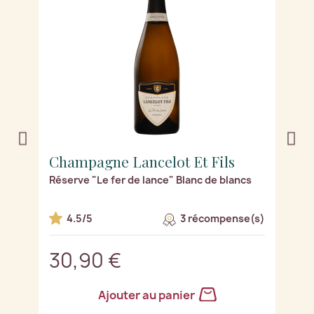
Champagne Lancelot Et Fils
C
de
Réserve "Le fer de lance" Blanc de blancs
"
s)
4.5/5
3 récompense(s)
30,90 €
3
Ajouter au panier