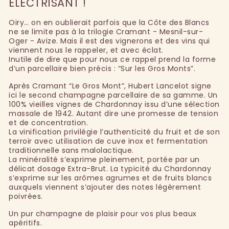
ÉLECTRISANT !
Oiry… on en oublierait parfois que la Côte des Blancs
ne se limite pas à la trilogie Cramant - Mesnil-sur-
Oger - Avize. Mais il est des vignerons et des vins qui
viennent nous le rappeler, et avec éclat.
Inutile de dire que pour nous ce rappel prend la forme
d’un parcellaire bien précis : “Sur les Gros Monts”.
Après Cramant “Le Gros Mont”, Hubert Lancelot signe
ici le second champagne parcellaire de sa gamme. Un
100% vieilles vignes de Chardonnay issu d’une sélection
massale de 1942. Autant dire une promesse de tension
et de concentration.
La vinification privilégie l’authenticité du fruit et de son
terroir avec utilisation de cuve inox et fermentation
traditionnelle sans malolactique.
La minéralité s’exprime pleinement, portée par un
délicat dosage Extra-Brut. La typicité du Chardonnay
s’exprime sur les arômes agrumes et de fruits blancs
auxquels viennent s’ajouter des notes légèrement
poivrées.
Un pur champagne de plaisir pour vos plus beaux
apéritifs.