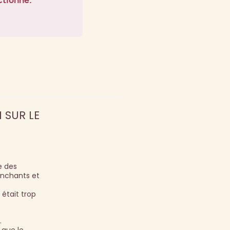
ctionné.
 SUR LE
e des
anchants et
 était trop
.