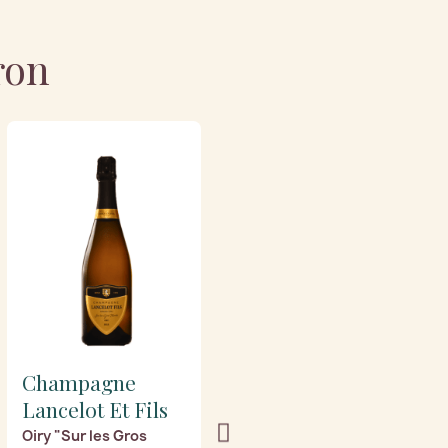
ron
Champagne
Champagne
Lancelot Et Fils
Lancelot Et Fils
Oiry "Sur les Gros
Réserve "Le fer de