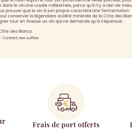
e le raisin exprime tout son potentiel.Une seule parcelle, pour
r dans le vin.Une cuvée millésimée, parce qu’il n’y a rien de mie
our prouver que le vin à son propre caractère.Une fermentation
pour conserver la légendaire acidité minérale de la Côte des Blan
ner tout en finesse un vin qui ne demande qu’à s’épanouir.
Côte des Blancs.
Contient des sulfites
ur
Frais de port offerts