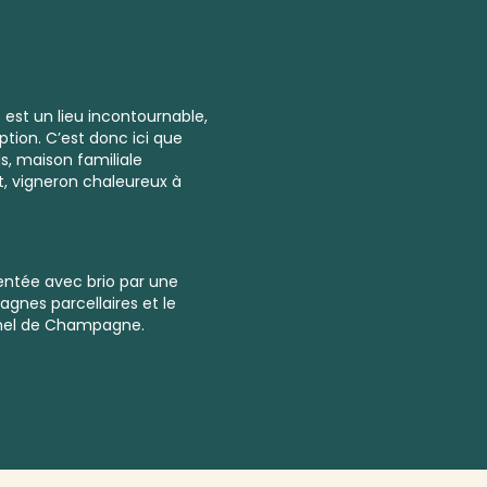
ze est un lieu incontournable,
tion. C’est donc ici que
ls, maison familiale
t, vigneron chaleureux à
sentée avec brio par une
gnes parcellaires
et le
onnel de Champagne.