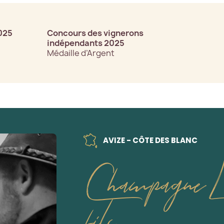
025
Concours des vignerons
indépendants 2025
Médaille d’Argent
AVIZE - CÔTE DES BLANC
Champagne Lan
fils