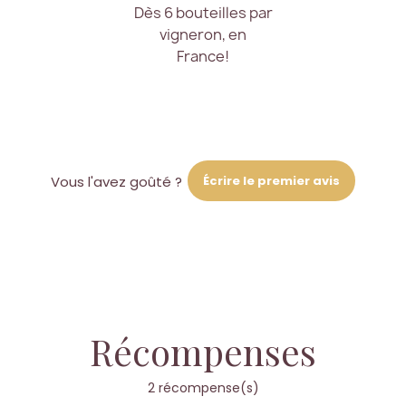
Dès 6 bouteilles par
vigneron, en
France!
Écrire le premier avis
Vous l'avez goûté ?
Récompenses
2 récompense(s)